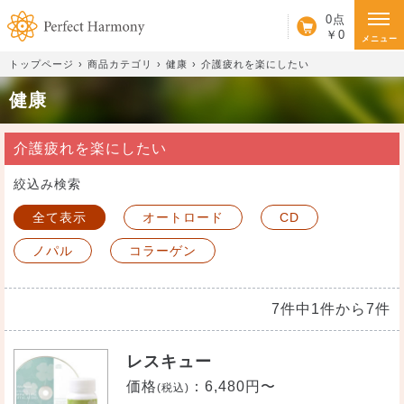
カート
0点
￥0
メニュー
トップページ
商品カテゴリ
健康
介護疲れを楽にしたい
健康
介護疲れを楽にしたい
絞込み検索
全て表示
オートロード
CD
ノパル
コラーゲン
7件中1件から7件
レスキュー
価格
：
6,480円〜
(税込)