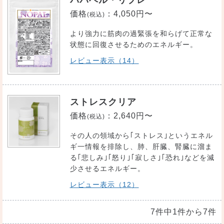
価格
：
4,050円〜
(税込)
より強力に筋肉の過緊張を和らげて正常な
状態に回復させるためのエネルギー。
レビュー表示（14）
ストレスクリア
価格
：
2,640円〜
(税込)
その人の領域から｢ストレス｣というエネル
ギ一情報を排除し、肺、肝臓、腎臓に溜ま
る｢悲しみ｣｢怒り｣｢寂しさ｣｢恐れ｣などを減
少させるエネルギー。
レビュー表示（12）
7件中1件から7件