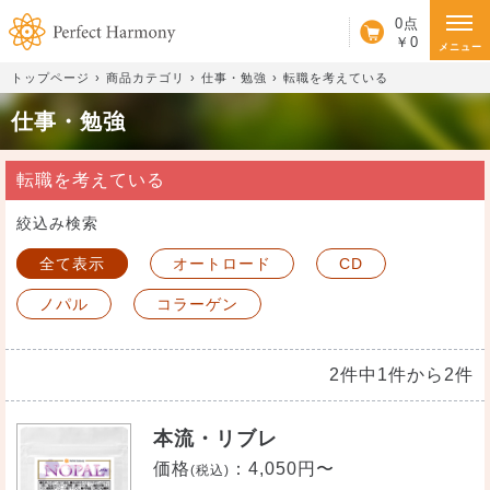
カート
0点
￥0
メニュー
トップページ
商品カテゴリ
仕事・勉強
転職を考えている
仕事・勉強
転職を考えている
絞込み検索
全て表示
オートロード
CD
ノパル
コラーゲン
2件中1件から2件
本流・リブレ
価格
：
4,050円〜
(税込)