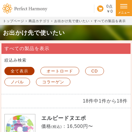
カート
0点
￥0
メニュー
トップページ
商品カテゴリ
お出かけ先で使いたい
すべての製品を表示
お出かけ先で使いたい
すべての製品を表示
絞込み検索
全て表示
オートロード
CD
ノパル
コラーゲン
18件中1件から18件
エルビードヌエボ
価格
：
16,500円〜
(税込)