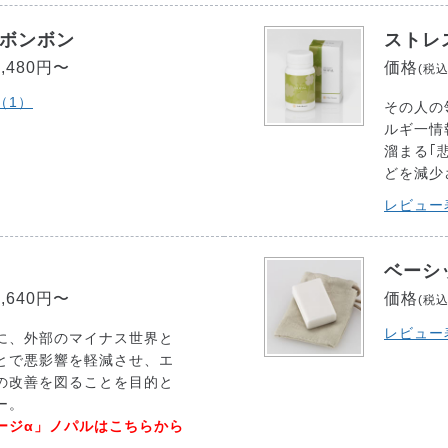
ボンボン
ストレ
6,480円〜
価格
(税込
（1）
その人の
ルギ一情
溜まる｢悲
どを減少
レビュー
ベーシ
2,640円〜
価格
(税込
レビュー
に、外部のマイナス世界と
とで悪影響を軽減させ、エ
の改善を図ることを目的と
ー。
ージα」ノパルはこちらから