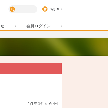
カート
0点
￥0
わせ
会員ログイン
4件中1件から4件