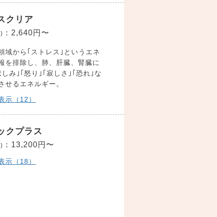
スクリア
：
2,640円〜
)
領域から｢ストレス｣というエネ
報を排除し、肺、肝臓、腎臓に
しみ｣｢怒り｣｢寂しさ｣｢恐れ｣な
させるエネルギー。
表示（12）
ックプラス
：
13,200円〜
)
表示（18）