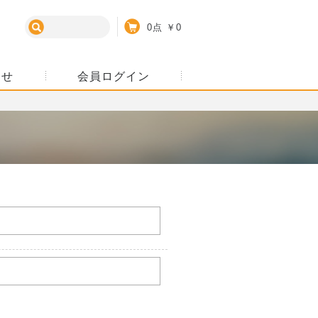
カート
0点
￥0
わせ
会員ログイン