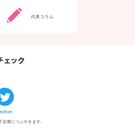
よくあるご質問
代表
代表コラム
twitter
witter
不定期につぶやきます。