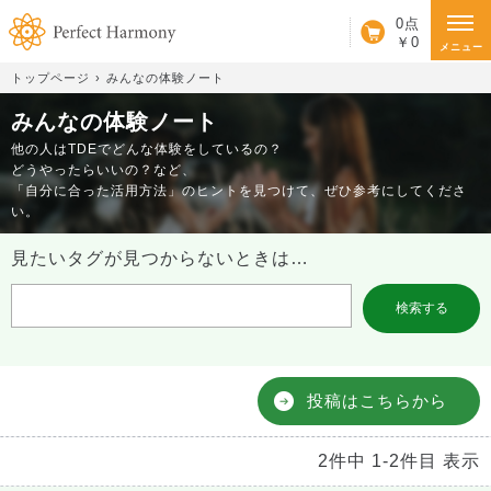
カート
0点
￥0
メニュー
トップページ
みんなの体験ノート
みんなの体験ノート
他の人はTDEでどんな体験をしているの？
どうやったらいいの？など、
「自分に合った活用方法」のヒントを見つけて、ぜひ参考にしてくださ
い。
見たいタグが見つからないときは…
投稿はこちらから
2件中 1-2件目 表示