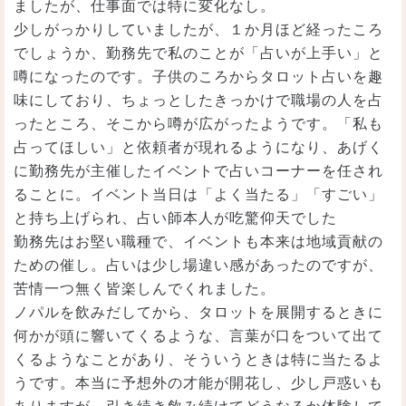
ましたが、仕事面では特に変化なし。
少しがっかりしていましたが、１か月ほど経ったころ
でしょうか、勤務先で私のことが「占いが上手い」と
噂になったのです。子供のころからタロット占いを趣
味にしており、ちょっとしたきっかけで職場の人を占
ったところ、そこから噂が広がったようです。「私も
占ってほしい」と依頼者が現れるようになり、あげく
に勤務先が主催したイベントで占いコーナーを任され
ることに。イベント当日は「よく当たる」「すごい」
と持ち上げられ、占い師本人が吃驚仰天でした
勤務先はお堅い職種で、イベントも本来は地域貢献の
ための催し。占いは少し場違い感があったのですが、
苦情一つ無く皆楽しんでくれました。
ノパルを飲みだしてから、タロットを展開するときに
何かが頭に響いてくるような、言葉が口をついて出て
くるようなことがあり、そういうときは特に当たるよ
うです。本当に予想外の才能が開花し、少し戸惑いも