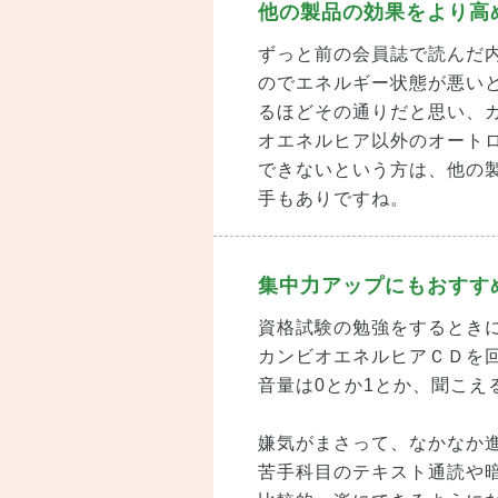
他の製品の効果をより高
ずっと前の会員誌で読んだ
のでエネルギー状態が悪い
るほどその通りだと思い、
オエネルヒア以外のオート
できないという方は、他の
手もありですね。
集中力アップにもおすす
資格試験の勉強をするとき
カンビオエネルヒアＣＤを
音量は0とか1とか、聞こえ
嫌気がまさって、なかなか
苦手科目のテキスト通読や