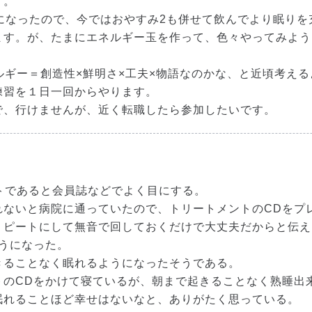
す。
になったので、今ではおやすみ2も併せて飲んでより眠りを
ます。が、たまにエネルギー玉を作って、色々やってみよう
ルギー＝創造性×鮮明さ×工夫×物語なのかな、と近頃考え
練習を１日一回からやります。
で、行けませんが、近く転職したら参加したいです。
トであると会員誌などでよく目にする。
れないと病院に通っていたので、トリートメントのCDをプ
リピートにして無音で回しておくだけで大丈夫だからと伝え
うになった。
きることなく眠れるようになったそうである。
トのCDをかけて寝ているが、朝まで起きることなく熟睡出
眠れることほど幸せはないなと、ありがたく思っている。