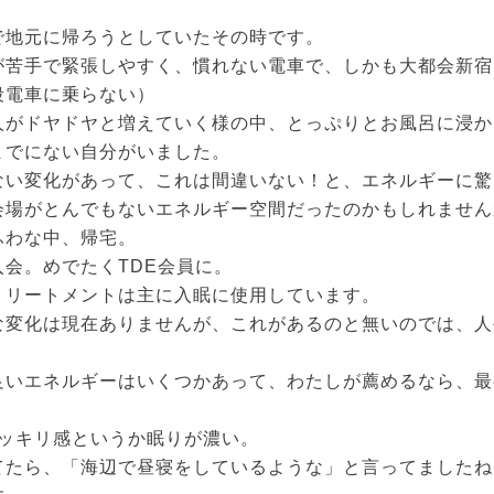
で地元に帰ろうとしていたその時です。
が苦手で緊張しやすく、慣れない電車で、しかも大都会新宿
段電車に乗らない）
人がドヤドヤと増えていく様の中、とっぷりとお風呂に浸か
までにない自分がいました。
ない変化があって、これは間違いない！と、エネルギーに驚
会場がとんでもないエネルギー空間だったのかもしれません
ふわな中、帰宅。
会。めでたくTDE会員に。
トリートメントは主に入眠に使用しています。
な変化は現在ありませんが、これがあるのと無いのでは、人
良いエネルギーはいくつかあって、わたしが薦めるなら、最
スッキリ感というか眠りが濃い。
てたら、「海辺で昼寝をしているような」と言ってましたね