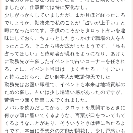
ましたが、仕事面では特に変化なし。
少しがっかりしていましたが、１か月ほど経ったころ
でしょうか、勤務先で私のことが「占いが上手い」と
噂になったのです。子供のころからタロット占いを趣
味にしており、ちょっとしたきっかけで職場の人を占
ったところ、そこから噂が広がったようです。「私も
占ってほしい」と依頼者が現れるようになり、あげく
に勤務先が主催したイベントで占いコーナーを任され
ることに。イベント当日は「よく当たる」「すごい」
と持ち上げられ、占い師本人が吃驚仰天でした
勤務先はお堅い職種で、イベントも本来は地域貢献の
ための催し。占いは少し場違い感があったのですが、
苦情一つ無く皆楽しんでくれました。
ノパルを飲みだしてから、タロットを展開するときに
何かが頭に響いてくるような、言葉が口をついて出て
くるようなことがあり、そういうときは特に当たるよ
うです。本当に予想外の才能が開花し、少し戸惑いも