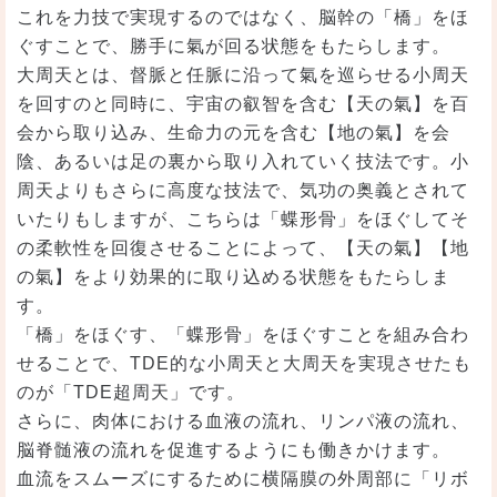
これを力技で実現するのではなく、脳幹の「橋」をほ
ぐすことで、勝手に氣が回る状態をもたらします。
大周天とは、督脈と任脈に沿って氣を巡らせる小周天
を回すのと同時に、宇宙の叡智を含む【天の氣】を百
会から取り込み、生命力の元を含む【地の氣】を会
陰、あるいは足の裏から取り入れていく技法です。小
周天よりもさらに高度な技法で、気功の奥義とされて
いたりもしますが、こちらは「蝶形骨」をほぐしてそ
の柔軟性を回復させることによって、【天の氣】【地
の氣】をより効果的に取り込める状態をもたらしま
す。
「橋」をほぐす、「蝶形骨」をほぐすことを組み合わ
せることで、TDE的な小周天と大周天を実現させたも
のが「TDE超周天」です。
さらに、肉体における血液の流れ、リンパ液の流れ、
脳脊髄液の流れを促進するようにも働きかけます。
血流をスムーズにするために横隔膜の外周部に「リボ