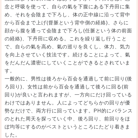
念と呼吸を使って、自らの氣を下腹にある下丹田に集
め、それを会陰まで下ろし、体の正中線に沿って背中
から百会まで上げ(督脈という背中側の経絡)、さらに
顔から腹を通って会陰まで下ろし(任脈という体の前面
の経絡)、下丹田に収める。これを繰り返し行うこと
で、自らの氣を高め、氣の巡りを良くし、体力、気力
を向上させていく技法です。続けることによって、氣
をだんだん濃密にしていくことができるとされていま
す。
一般的に、男性は後ろから百会を通過して前に回り(後
ろ回り)、女性は前から百会を通過して後ろに回る(前
回り)が良いと言われますが、一方向にだけ回っている
わけではありません。人によってどちらかの回りが優
勢なだけで、両方行に回っています。PH的にバランス
のとれた周天を探っていく中、後ろ回り、前回りをほ
ぼ均等にするのがベストというところにたどり着きま
した。