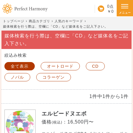
カート
0点
￥0
メニュー
トップページ
商品カテゴリ
人気のキーワード
媒体検索を行う際は、空欄に「CD」など媒体名をご記入下さい。
媒体検索を行う際は、空欄に「CD」など媒体名をご記
入下さい。
絞込み検索
全て表示
オートロード
CD
ノパル
コラーゲン
1件中1件から1件
エルビードヌエボ
価格
：
16,500円〜
(税込)