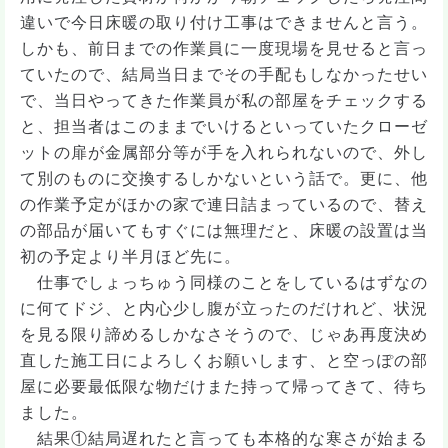
違いで今日床暖の取り付け工事はできませんと言う。
しかも、前日までの作業員に一度現場を見せると言っ
ていたので、結局当日までその手配もしなかったせい
で、当日やってきた作業員が私の部屋をチェックする
と、担当者はこのままでいけるといっていたクローゼ
ットの扉が金属部分等が手を入れられないので、外し
て別のものに交換するしかないという話で。更に、他
の作業予定がほかの家で連日詰まっているので、替え
の部品が届いてもすぐには無理だと、床暖の設置は当
初の予定より半月ほど先に。
仕事でしょっちゅう同様のことをしているはずなの
に何てドジ、と内心少し腹が立ったのだけれど、状況
を見る限り諦めるしかなさそうので、じゃあ再度決め
直した施工日によろしくお願いします、と空っぽの部
屋に必要最低限な物だけまた持って帰ってきて、待ち
ました。
結果①結局遅れたと言っても本格的な寒さが始まる