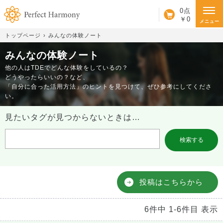
カート
0点
￥0
メニュー
トップページ
みんなの体験ノート
みんなの体験ノート
他の人はTDEでどんな体験をしているの？
どうやったらいいの？など、
「自分に合った活用方法」のヒントを見つけて、ぜひ参考にしてくださ
い。
見たいタグが見つからないときは…
投稿はこちらから
6件中 1-6件目 表示