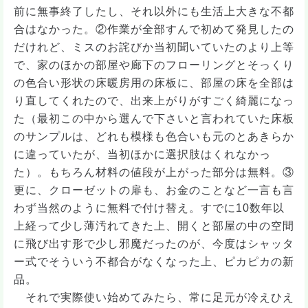
前に無事終了したし、それ以外にも生活上大きな不都
合はなかった。②作業が全部すんで初めて発見したの
だけれど、ミスのお詫びか当初聞いていたのより上等
で、家のほかの部屋や廊下のフローリングとそっくり
の色合い形状の床暖房用の床板に、部屋の床を全部は
り直してくれたので、出来上がりがすごく綺麗になっ
た（最初この中から選んで下さいと言われていた床板
のサンプルは、どれも模様も色合いも元のとあきらか
に違っていたが、当初ほかに選択肢はくれなかっ
た）。もちろん材料の値段が上がった部分は無料。③
更に、クローゼットの扉も、お金のことなど一言も言
わず当然のように無料で付け替え。すでに10数年以
上経って少し薄汚れてきた上、開くと部屋の中の空間
に飛び出す形で少し邪魔だったのが、今度はシャッタ
ー式でそういう不都合がなくなった上、ピカピカの新
品。
それで実際使い始めてみたら、常に足元が冷えひえ