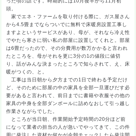
った頃の話です。時期的には10月後半から11月初
頭。
家でエネ・ファームを取り付ける際に、ガス屋さん
から4.5畳までならついでに無料で床暖房設置工事し
ますよというサービスがあり、母が、それなら冷え性
でやたら寒さに弱い私の部屋に設置してくれと。部屋
は6畳だったので、その分費用が数万かかると言われ
たところを、母がそれを更に3分の1の値段に値切
り、話がみんな決まったところで知らされて、え、床
暖がつくの、と。
工事は当日朝から夕方までの1日で終わる予定だけ
ど、そのために部屋の中の家具を全部一旦運びだす必
要があると言われて、前日までに書籍や衣服その他の
家具の中身を全部ダンボールに詰めなおして引っ越し
作業さながらでした。
ところが当日朝、作業開始予定時間の20分ほど前
になって業者の担当の人が急いでやってきて、この件
用に発注した資材か何かが今朝チェックしたら発注間