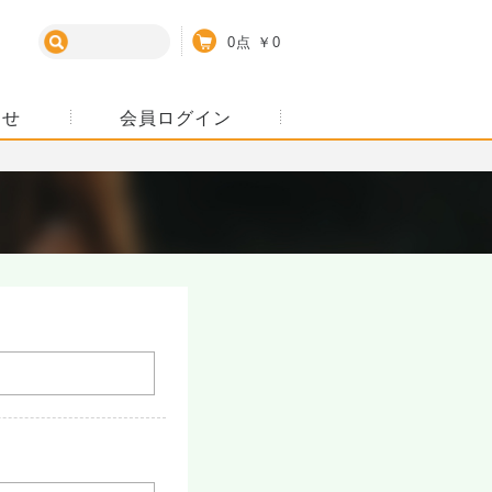
カート
0点
￥0
わせ
会員ログイン