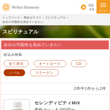
カート
0点
￥0
メニュー
トップページ
商品カテゴリ
スピリチュアル
自分の可能性を高めていきたい
スピリチュアル
自分の可能性を高めていきたい
絞込み検索
全て表示
オートロード
CD
ノパル
コラーゲン
2件中1件から2件
セレンディピティMIX
価格
：
6,480円〜