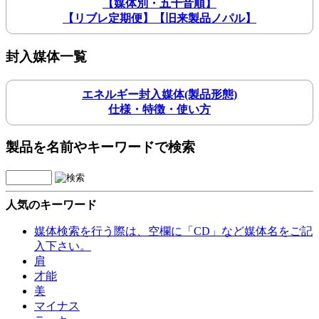
【媒体別・五十音順】
【リブレ定期便】【旧来製品ノパル】
封入媒体一覧
エネルギー封入媒体(製品形態)
仕様・特徴・使い方
製品を名前やキーワードで検索
人気のキーワード
媒体検索を行う際は、空欄に「CD」など媒体名をご記
入下さい。
肩
才能
美
マイナス