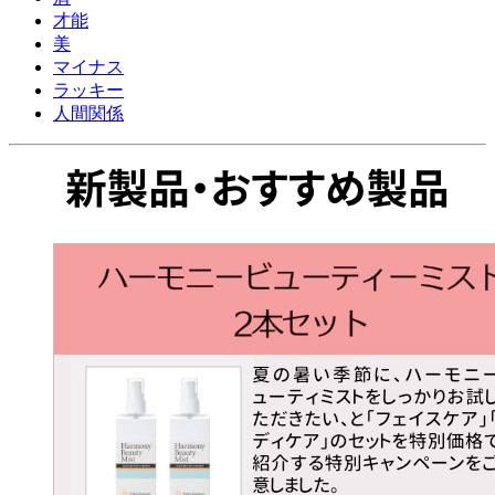
才能
美
マイナス
ラッキー
人間関係