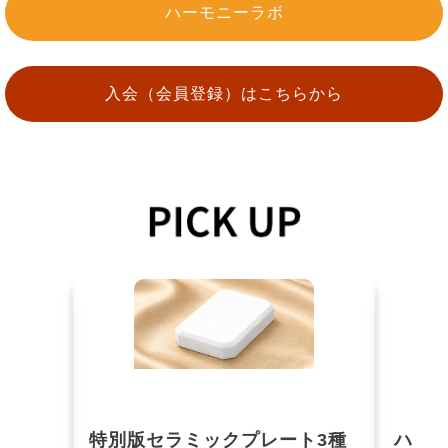
ハーモニーラボ
入会（会員登録）はこちらから
詳細を見る
詳細を見
特別版セラミックプレート3種
ハー