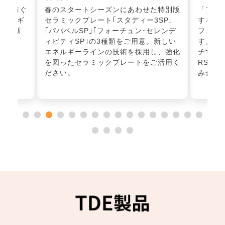
響を防ぐ
春のスタートシーズンにあわせた特別版
「フェ
エネルギ
セラミックプレート｢スタディー3SP｣
するエ
して新
｢パパベルSP｣｢フォーチュン･セレンデ
フェイ
ィピティSP｣の3種類をご用意。新しい
す。「
エネルギーラインの技術を採用し、強化
チする
を図ったセラミックプレートをご活用く
RSS
ださい。
み合わ